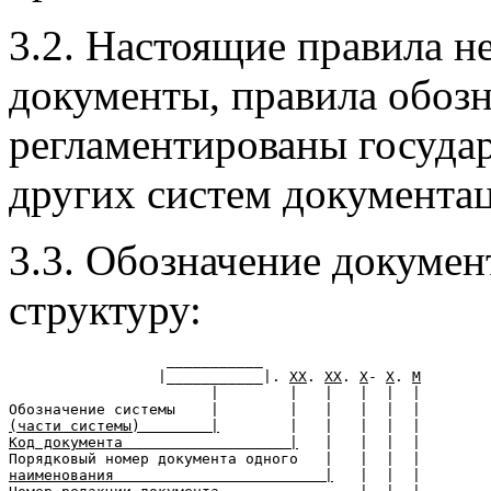
3.2. Настоящие правила н
документы, правила обоз
регламентированы госуда
других систем документа
3.3. Обозначение докуме
структуру:
                  ___________

                 |___________|. 
XX
. 
XX
. 
X
- 
X
. 
M
                       |        |   |   |  |  |

(части системы)        |
Код документа                   |
   |   |  |  |

наименования                        |