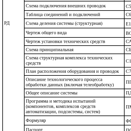
Схема подключения внешних проводок
С
Таблица соединений и подключений
С
РД
Схема деления системы (структурная)
Е1
Чертеж общего вида
В
Чертеж установки технических средств
С
Схема принципиальная
С
Схема структурная комплекса технических
С
средств
План расположения оборудования и проводок
С
Описание технологического процесса
П
обработки данных (включая телеобработку)
Общее описание системы
П
Программа и методика испытаний
(компонентов, комплексов средств
П
автоматизации, подсистемы, систем)
Формуляр
Ф
Паспорт
П