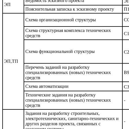
Ведомость эскизного проекта
Э
ЭП
Пояснительная записка к эскизному проекту
П
Схема организационной структуры
С
Схема структурная комплекса технических
С
средств
Схема функциональной структуры
С
ЭП,ТП
Перечень заданий на разработку
специализированных (новых) технических
В
средств
Схема автоматизации
С
Технические задания на разработку
специализированных (новых) технических
-
средств
Задания на разработку строительных,
электротехнических, санитарно-технических и
-
других разделов проекта, связанных с
созданием системы