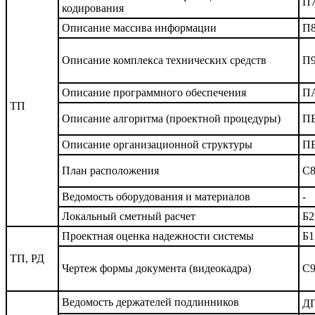
П
кодирования
Описание массива информации
П
Описание комплекса технических средств
П
Описание программного обеспечения
П
ТП
Описание алгоритма (проектной процедуры)
П
Описание организационной структуры
П
План расположения
С
Ведомость оборудования и материалов
-
Локальный сметный расчет
Б2
Проектная оценка надежности системы
Б1
ТП, РД
Чертеж формы документа (видеокадра)
С
Ведомость держателей подлинников
Д