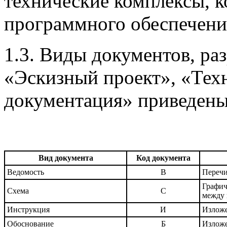
технические комплексы, 
программного обеспечений 
1.3. Виды документов, ра
«Эскизный проект», «Тех
документация» приведены 
Вид документа
Код документа
Ведомость
В
Перечи
Графич
Схема
С
между 
Инструкция
И
Изложе
Обоснование
Б
Изложе