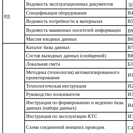
Ведомость эксплуатационных документов
Э
Спецификация оборудования
В
РД
Ведомость потребности в материалах
В
Ведомость машинных носителей информации
В
Массив входных данных
В
Каталог базы данных
В
Состав выходных данных (сообщений)
В
Локальная смета
Б3
Методика (технология) автоматизированного
И
проектирования
Технологическая инструкция
И
Руководство пользователя
И
Инструкция по формированию и ведению базы
И
данных (набора данных)
Инструкция по эксплуатации КТС
И
Схема соединений внешних проводок
С